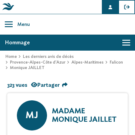
Skip
to
Menu
content
AVIS DE DÉCÈS DE MONIQUE JAILLET
Hommage
Home
Les derniers avis de décès
Provence-Alpes-Côte d'Azur
Alpes-Maritimes
Falicon
Monique JAILLET
323 vues
Partager
MADAME
MJ
MONIQUE JAILLET