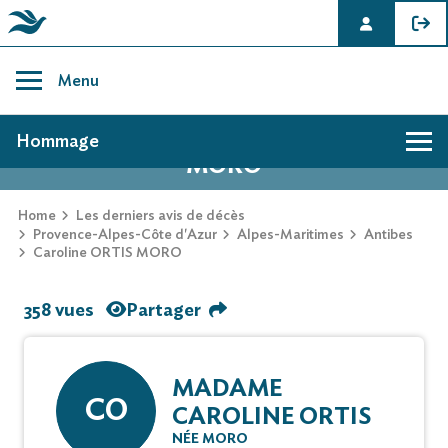
Skip
to
Menu
content
AVIS DE DÉCÈS DE CAROLINE ORTIS
Hommage
MORO
Home
Les derniers avis de décès
Provence-Alpes-Côte d'Azur
Alpes-Maritimes
Antibes
Caroline ORTIS MORO
358 vues
Partager
MADAME
CO
CAROLINE ORTIS
NÉE MORO