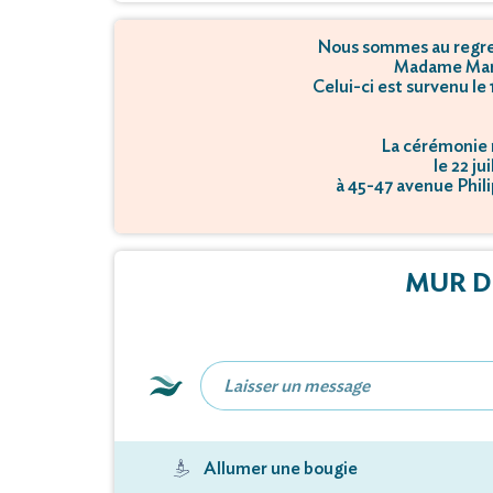
Nous sommes au regret
Madame Mar
Celui-ci est survenu le
La cérémonie r
le 22 ju
à 45-47 avenue Phil
L'inhuma
le 22 ju
à Route de G
MUR D
Allumer une bougie