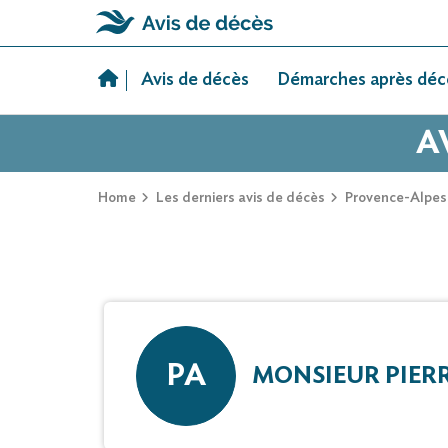
Skip
to
Avis de décès
Démarches après déc
content
A
Home
Les derniers avis de décès
Provence-Alpes
PA
MONSIEUR PIER