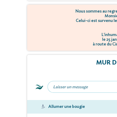
Nous sommes au regret
Monsie
Celui-ci est survenu l
L'inhuma
le 25 ja
à route du C
MUR D
Allumer une bougie