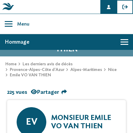
Skip
to
Menu
content
AVIS DE DÉCÈS DE EMILE VO VAN
Hommage
THIEN
Home
Les derniers avis de décès
Provence-Alpes-Côte d'Azur
Alpes-Maritimes
Nice
Emile VO VAN THIEN
225 vues
Partager
MONSIEUR EMILE
EV
VO VAN THIEN