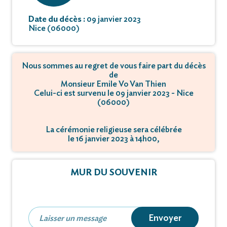
Date du décès :
09 janvier 2023
Nice (06000)
Nous sommes au regret de vous faire part du décès
de
Monsieur Emile Vo Van Thien
Celui-ci est survenu le 09 janvier 2023 - Nice
(06000)
La cérémonie religieuse sera célébrée
le 16 janvier 2023 à 14h00,
à RD 6202 - Vallon du Roguez - 06670 Colomars.
La crémation se déroulera
MUR DU SOUVENIR
le 16 janvier 2023 à 14h30,
à RD 6202 - Vallon du Roguez - 06670 Colomars.
Envoyer