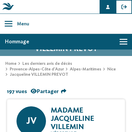
Skip
to
Menu
content
AVIS DE DÉCÈS DE JACQUELINE
Hommage
VILLEMIN PREVOT
Home
Les derniers avis de décès
Provence-Alpes-Côte d'Azur
Alpes-Maritimes
Nice
Jacqueline VILLEMIN PREVOT
197 vues
Partager
MADAME
JACQUELINE
JV
VILLEMIN