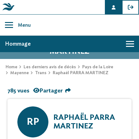
Skip
to
Menu
content
AVIS DE DÉCÈS DE RAPHAËL PARRA
Hommage
MARTINEZ
Home
Les derniers avis de décès
Pays de la Loire
Mayenne
Trans
Raphaël PARRA MARTINEZ
785 vues
Partager
RAPHAËL PARRA
RP
MARTINEZ