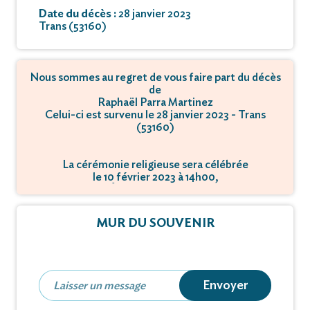
Date du décès :
28 janvier 2023
Trans (53160)
Nous sommes au regret de vous faire part du décès
de
Raphaël Parra Martinez
Celui-ci est survenu le 28 janvier 2023 - Trans
(53160)
La cérémonie religieuse sera célébrée
le 10 février 2023 à 14h00,
à Boulevard Émile ZOLA - 92000 Nanterre.
L'inhumation se déroulera
MUR DU SOUVENIR
le 10 février 2023 à 16h00,
à 111 rue de Courbevoie - 92000 Nanterre.
Envoyer