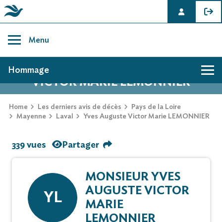
Skip
to
Menu
content
AVIS DE DÉCÈS DE YVES AUGUSTE
Hommage
VICTOR MARIE LEMONNIER
Home
Les derniers avis de décès
Pays de la Loire
Mayenne
Laval
Yves Auguste Victor Marie LEMONNIER
339 vues
Partager
MONSIEUR YVES
AUGUSTE VICTOR
YL
MARIE
LEMONNIER