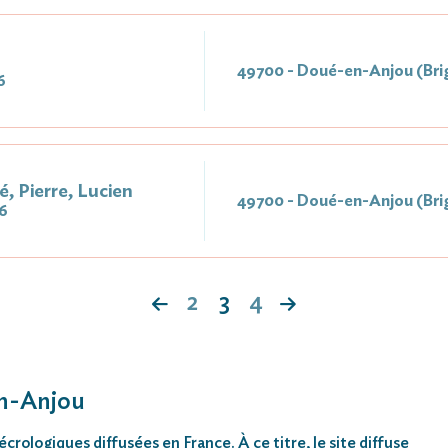
49700 - Doué-en-Anjou (Bri
6
 Pierre, Lucien
49700 - Doué-en-Anjou (Bri
6
2
3
4
en-Anjou
rologiques diffusées en France. À ce titre, le site diffuse