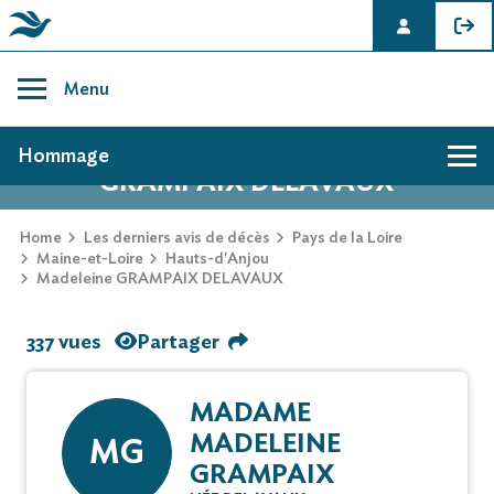
Skip
to
Menu
content
AVIS DE DÉCÈS DE MADELEINE
Hommage
GRAMPAIX DELAVAUX
Home
Les derniers avis de décès
Pays de la Loire
Maine-et-Loire
Hauts-d'Anjou
Madeleine GRAMPAIX DELAVAUX
337 vues
Partager
MADAME
MADELEINE
MG
GRAMPAIX