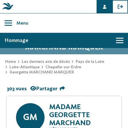
Skip
to
Menu
content
AVIS DE DÉCÈS DE GEORGETTE
Hommage
MARCHAND MARQUER
Home
Les derniers avis de décès
Pays de la Loire
Loire-Atlantique
Chapelle-sur-Erdre
Georgette MARCHAND MARQUER
303 vues
Partager
MADAME
GEORGETTE
GM
MARCHAND