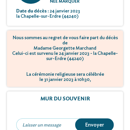
NÉE MARQUER
Date du décès :
24 janvier 2023
la Chapelle-sur-Erdre (44240)
Nous sommes au regret de vous faire part du décès
de
Madame Georgette Marchand
Celui-ci est survenu le 24 janvier 2023 - la Chapelle-
sur-Erdre (44240)
La cérémonie religieuse sera célébrée
le 31 janvier 2023 à 10h30,
à 3 place de l'Eglise - 44240 Chapelle-sur-Erdre.
L'inhumation se déroulera
MUR DU SOUVENIR
le 31 janvier 2023 à 11h45,
à 2 chemin de la Justice - 44300 Nantes.
Envoyer