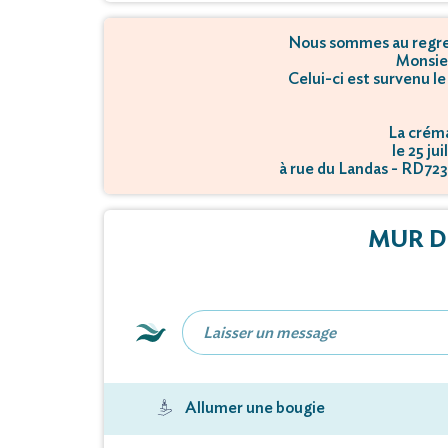
Nous sommes au regret
Monsie
Celui-ci est survenu le
La créma
le 25 ju
à rue du Landas - RD72
MUR D
Allumer une bougie