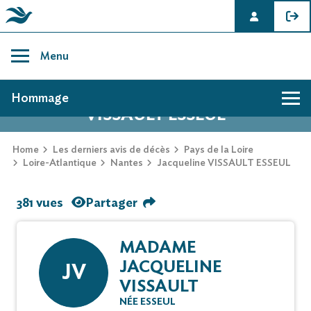
Skip
to
Menu
content
AVIS DE DÉCÈS DE JACQUELINE
Hommage
VISSAULT ESSEUL
Home
Les derniers avis de décès
Pays de la Loire
Loire-Atlantique
Nantes
Jacqueline VISSAULT ESSEUL
381 vues
Partager
MADAME
JACQUELINE
JV
VISSAULT
NÉE ESSEUL