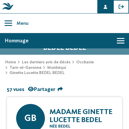
Skip
to
Menu
content
AVIS DE DÉCÈS DE GINETTE LUCETTE
Hommage
BEDEL BEDEL
Home
Les derniers avis de décès
Occitanie
Tarn-et-Garonne
Monbéqui
Ginette Lucette BEDEL BEDEL
57 vues
Partager
MADAME GINETTE
GB
LUCETTE BEDEL
NÉE BEDEL