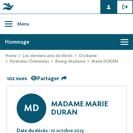
Skip
to
Menu
content
AVIS DE DÉCÈS DE MARIE DURAN
Hommage
Home
Les derniers avis de décès
Occitanie
Pyrénées-Orientales
Bourg-Madame
Marie DURAN
102 vues
Partager
MADAME MARIE
MD
DURAN
Date du décès :
10 octobre 2025