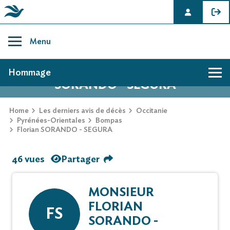
Skip
to
Menu
content
AVIS DE DÉCÈS DE FLORIAN
Hommage
SORANDO - SEGURA
Home
Les derniers avis de décès
Occitanie
Pyrénées-Orientales
Bompas
Florian SORANDO - SEGURA
46 vues
Partager
MONSIEUR
FLORIAN
FS
SORANDO -