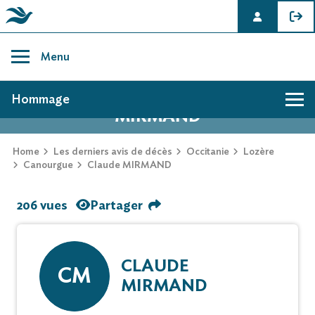
Skip
to
Menu
content
AVIS DE DÉCÈS DE CLAUDE
Hommage
MIRMAND
Home
Les derniers avis de décès
Occitanie
Lozère
Canourgue
Claude MIRMAND
206 vues
Partager
CLAUDE
CM
MIRMAND