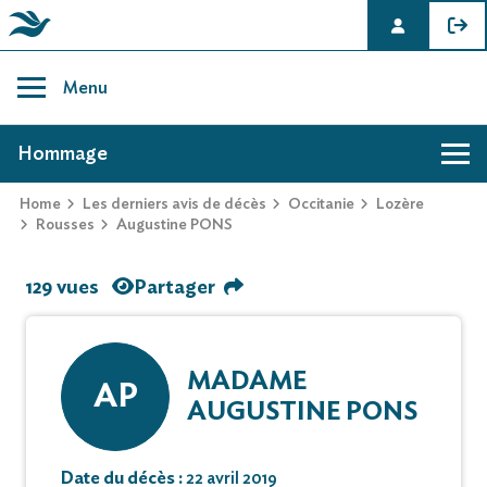
Skip
to
Menu
content
AVIS DE DÉCÈS DE AUGUSTINE PONS
Hommage
Home
Les derniers avis de décès
Occitanie
Lozère
Rousses
Augustine PONS
129 vues
Partager
MADAME
AP
AUGUSTINE PONS
Date du décès :
22 avril 2019