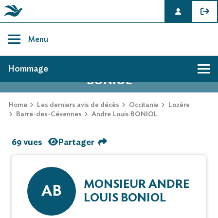
Skip
to
Menu
content
AVIS DE DÉCÈS DE ANDRE LOUIS
Hommage
BONIOL
Home
Les derniers avis de décès
Occitanie
Lozère
Barre-des-Cévennes
Andre Louis BONIOL
69 vues
Partager
MONSIEUR ANDRE
AB
LOUIS BONIOL