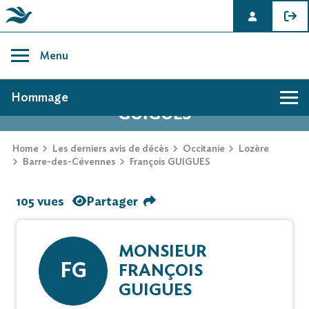
Skip
to
Menu
content
AVIS DE DÉCÈS DE FRANÇOIS
Hommage
GUIGUES
Home
Les derniers avis de décès
Occitanie
Lozère
Barre-des-Cévennes
François GUIGUES
105 vues
Partager
MONSIEUR
FG
FRANÇOIS
GUIGUES