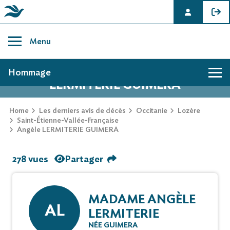
Skip
to
Menu
content
AVIS DE DÉCÈS DE ANGÈLE
Hommage
LERMITERIE GUIMERA
Home
Les derniers avis de décès
Occitanie
Lozère
Saint-Étienne-Vallée-Française
Angèle LERMITERIE GUIMERA
278 vues
Partager
MADAME ANGÈLE
AL
LERMITERIE
NÉE GUIMERA