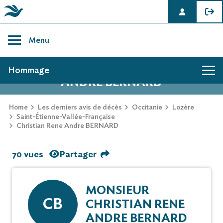
Skip
to
Menu
content
AVIS DE DÉCÈS DE CHRISTIAN RENE
Hommage
ANDRE BERNARD
Home
Les derniers avis de décès
Occitanie
Lozère
Saint-Étienne-Vallée-Française
Christian Rene Andre BERNARD
70 vues
Partager
MONSIEUR
CB
CHRISTIAN RENE
ANDRE BERNARD