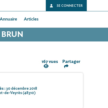
SE CONNECTER
Annuaire
Articles
N BRUN
167 vues
Partager
ès :
30 décembre 2018
nt-de-Veyrès (48310)