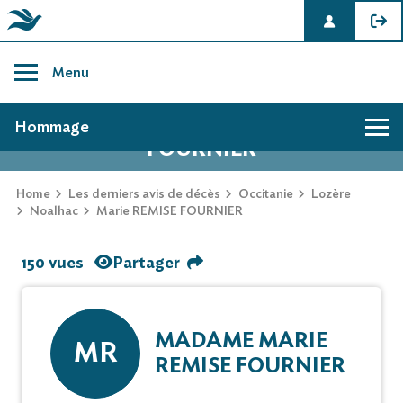
Skip
to
Menu
content
AVIS DE DÉCÈS DE MARIE REMISE
Hommage
FOURNIER
Home
Les derniers avis de décès
Occitanie
Lozère
Noalhac
Marie REMISE FOURNIER
150 vues
Partager
MADAME MARIE
MR
REMISE FOURNIER