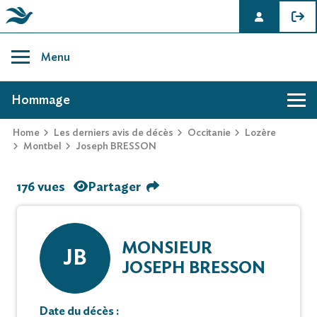
Skip
to
Menu
content
AVIS DE DÉCÈS DE JOSEPH BRESSON
Hommage
Home
Les derniers avis de décès
Occitanie
Lozère
Montbel
Joseph BRESSON
176 vues
Partager
MONSIEUR
JB
JOSEPH BRESSON
Date du décès :