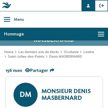
Skip
to
Menu
content
AVIS DE DÉCÈS DE DENIS
Hommage
MASBERNARD
Home
Les derniers avis de décès
Occitanie
Lozère
Saint-Julien-des-Points
Denis MASBERNARD
156 vues
Partager
MONSIEUR DENIS
DM
MASBERNARD