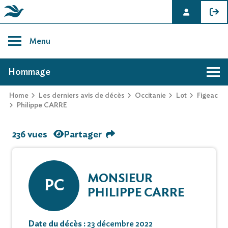
Skip
to
Menu
content
AVIS DE DÉCÈS DE PHILIPPE CARRE
Hommage
Home
Les derniers avis de décès
Occitanie
Lot
Figeac
Philippe CARRE
236 vues
Partager
MONSIEUR
PC
PHILIPPE CARRE
Date du décès :
23 décembre 2022