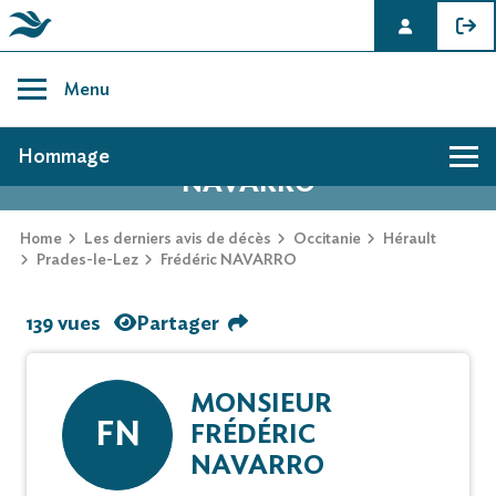
Skip
to
Menu
content
AVIS DE DÉCÈS DE FRÉDÉRIC
Hommage
NAVARRO
Home
Les derniers avis de décès
Occitanie
Hérault
Prades-le-Lez
Frédéric NAVARRO
139 vues
Partager
MONSIEUR
FN
FRÉDÉRIC
NAVARRO