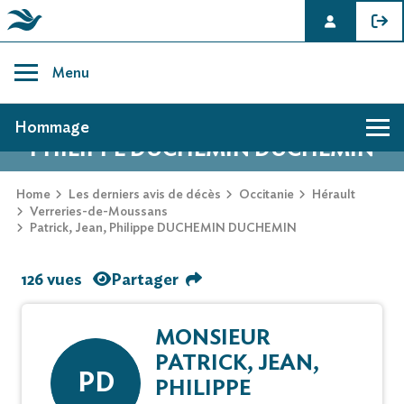
Skip
to
Menu
content
AVIS DE DÉCÈS DE PATRICK, JEAN,
Hommage
PHILIPPE DUCHEMIN DUCHEMIN
Home
Les derniers avis de décès
Occitanie
Hérault
Verreries-de-Moussans
Patrick, Jean, Philippe DUCHEMIN DUCHEMIN
126 vues
Partager
MONSIEUR
PATRICK, JEAN,
PD
PHILIPPE