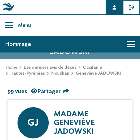
Skip
to
Menu
content
AVIS DE DÉCÈS DE GENEVIÈVE
Hommage
JADOWSKI
Home
Les derniers avis de décès
Occitanie
Hautes-Pyrénées
Nouilhan
Geneviève JADOWSKI
99 vues
Partager
MADAME
GJ
GENEVIÈVE
JADOWSKI