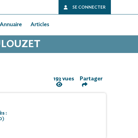
SE CONNECTER
Annuaire
Articles
OULOUZET
193 vues
Partager
s :
0)