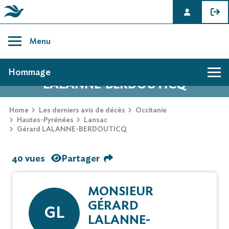
Skip
to
Menu
content
AVIS DE DÉCÈS DE GÉRARD
Hommage
LALANNE-BERDOUTICQ
Home
Les derniers avis de décès
Occitanie
Hautes-Pyrénées
Lansac
Gérard LALANNE-BERDOUTICQ
40 vues
Partager
MONSIEUR
GÉRARD
GL
LALANNE-