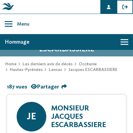
Skip
to
Menu
content
AVIS DE DÉCÈS DE JACQUES
Hommage
ESCARBASSIERE
Home
Les derniers avis de décès
Occitanie
Hautes-Pyrénées
Lansac
Jacques ESCARBASSIERE
187 vues
Partager
MONSIEUR
JE
JACQUES
ESCARBASSIERE