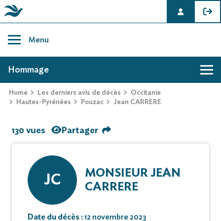
Skip
to
Menu
content
AVIS DE DÉCÈS DE JEAN CARRERE
Hommage
Home
Les derniers avis de décès
Occitanie
Hautes-Pyrénées
Pouzac
Jean CARRERE
130 vues
Partager
MONSIEUR JEAN
JC
CARRERE
Date du décès :
12 novembre 2023