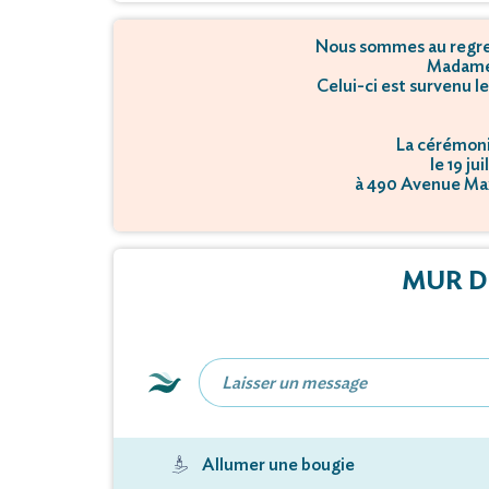
Nous sommes au regret
Madame 
Celui-ci est survenu l
La cérémonie
le 19 ju
à 490 Avenue Ma
La créma
le 19 ju
à 490 Avenue Ma
MUR D
Allumer une bougie