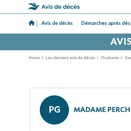
Skip
to
Avis de décès
Démarches après déc
content
AVI
Home
Les derniers avis de décès
Occitanie
Ga
PG
MADAME PERCHI