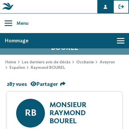
Skip
to
Menu
content
AVIS DE DÉCÈS DE RAYMOND
Hommage
BOUREL
Home
Les derniers avis de décès
Occitanie
Aveyron
Espalion
Raymond BOUREL
287 vues
Partager
MONSIEUR
RB
RAYMOND
BOUREL