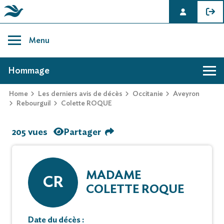
Skip
to
Menu
content
AVIS DE DÉCÈS DE COLETTE ROQUE
Hommage
Home
Les derniers avis de décès
Occitanie
Aveyron
Rebourguil
Colette ROQUE
205 vues
Partager
MADAME
CR
COLETTE ROQUE
Date du décès :