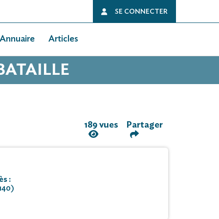
SE CONNECTER
Annuaire
Articles
BATAILLE
189 vues
Partager
s :
140)