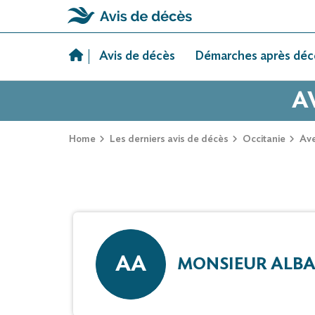
Skip
to
Avis de décès
Démarches après déc
content
A
Home
Les derniers avis de décès
Occitanie
Av
AA
MONSIEUR ALBA