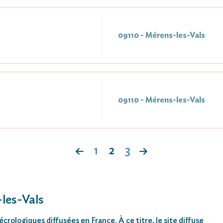
09110 - Mérens-les-Vals
09110 - Mérens-les-Vals
1
2
3
-les-Vals
rologiques diffusées en France. À ce titre, le site diffuse