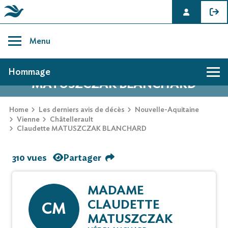
Skip
to
Menu
content
AVIS DE DÉCÈS DE CLAUDETTE
Hommage
MATUSZCZAK BLANCHARD
Home
Les derniers avis de décès
Nouvelle-Aquitaine
Vienne
Châtellerault
Claudette MATUSZCZAK BLANCHARD
310 vues
Partager
MADAME
CLAUDETTE
CM
MATUSZCZAK