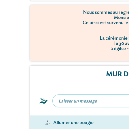
Nous sommes au regret
Monsie
Celui-ci est survenu le
La cérémonie r
le 30 a
à égilse 
L'inhuma
le 30 a
à 21 Chemin de la Gra
MUR D
Allumer une bougie