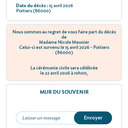
Date du décès :
15 avril 2026
Poitiers (86000)
Nous sommes au regret de vous faire part du décès
de
Madame Nicole Meunier
Celui-ci est survenu le 15 avril 2026 - Poitiers
(86000)
La cérémonie civile sera célébrée
le 22 avril 2026 à 10h00,
à Rue des Tilleuls - 86100 Antran.
La crémation se déroulera
MUR DU SOUVENIR
le 22 avril 2026 à 10h30,
à Rue des Tilleuls - 86100 Antran.
Envoyer