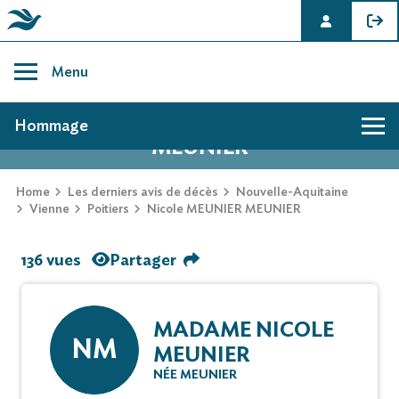
Skip
to
Menu
content
AVIS DE DÉCÈS DE NICOLE MEUNIER
Hommage
MEUNIER
Home
Les derniers avis de décès
Nouvelle-Aquitaine
Vienne
Poitiers
Nicole MEUNIER MEUNIER
136 vues
Partager
MADAME NICOLE
NM
MEUNIER
NÉE MEUNIER