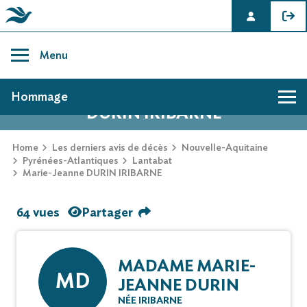
Skip
to
Menu
content
AVIS DE DÉCÈS DE MARIE-JEANNE
Hommage
DURIN IRIBARNE
Home
Les derniers avis de décès
Nouvelle-Aquitaine
Pyrénées-Atlantiques
Lantabat
Marie-Jeanne DURIN IRIBARNE
64 vues
Partager
MADAME MARIE-
MD
JEANNE DURIN
NÉE IRIBARNE