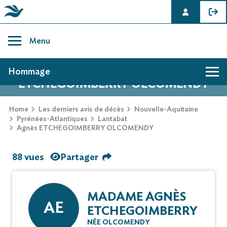
Skip
to
Menu
content
AVIS DE DÉCÈS DE AGNÈS
Hommage
ETCHEGOIMBERRY OLCOMENDY
Home
Les derniers avis de décès
Nouvelle-Aquitaine
Pyrénées-Atlantiques
Lantabat
Agnès ETCHEGOIMBERRY OLCOMENDY
88 vues
Partager
MADAME AGNÈS
AE
ETCHEGOIMBERRY
NÉE OLCOMENDY