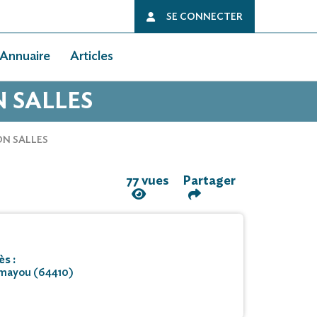
SE CONNECTER
Annuaire
Articles
N SALLES
N SALLES
77 vues
Partager
s :
mayou (64410)