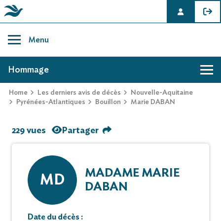
Skip
to
Menu
content
AVIS DE DÉCÈS DE MARIE DABAN
Hommage
Home
Les derniers avis de décès
Nouvelle-Aquitaine
Pyrénées-Atlantiques
Bouillon
Marie DABAN
229 vues
Partager
MADAME MARIE
MD
DABAN
Date du décès :