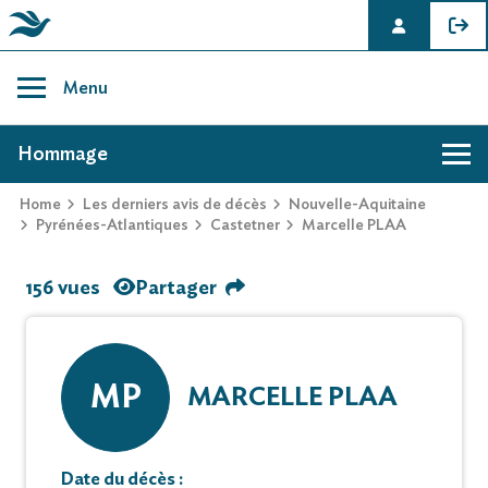
Skip
to
Menu
content
AVIS DE DÉCÈS DE MARCELLE PLAA
Hommage
Home
Les derniers avis de décès
Nouvelle-Aquitaine
Pyrénées-Atlantiques
Castetner
Marcelle PLAA
156 vues
Partager
MP
MARCELLE PLAA
Date du décès :