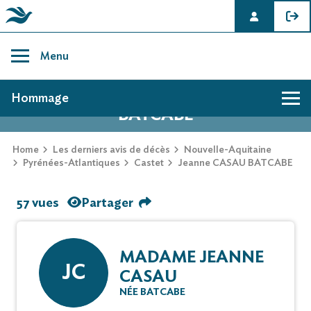
Skip
to
Menu
content
AVIS DE DÉCÈS DE JEANNE CASAU
Hommage
BATCABE
Home
Les derniers avis de décès
Nouvelle-Aquitaine
Pyrénées-Atlantiques
Castet
Jeanne CASAU BATCABE
57 vues
Partager
MADAME JEANNE
JC
CASAU
NÉE BATCABE