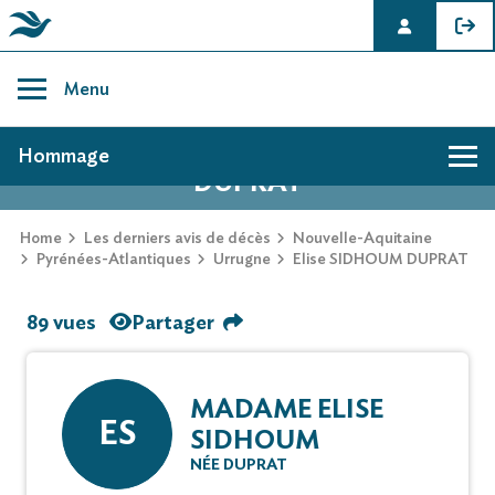
Skip
to
Menu
content
AVIS DE DÉCÈS DE ELISE SIDHOUM
Hommage
DUPRAT
Home
Les derniers avis de décès
Nouvelle-Aquitaine
Pyrénées-Atlantiques
Urrugne
Elise SIDHOUM DUPRAT
89 vues
Partager
MADAME ELISE
ES
SIDHOUM
NÉE DUPRAT